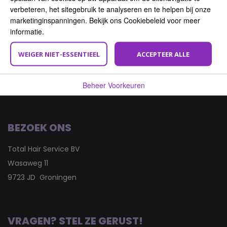
verbeteren, het sitegebruik te analyseren en te helpen bij onze
INSCHRIJVEN
marketinginspanningen. Bekijk ons Cookiebeleid voor meer
informatie.
WEIGER NIET-ESSENTIEEL
ACCEPTEER ALLE
Beheer Voorkeuren
BEZOEK ONS
Total Hair Service BV
Wasaweg 11
9723 JD Groningen
VRAGEN? STEL ZE GERUST!