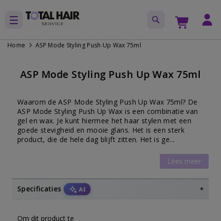
Home
ASP Mode Styling Push Up Wax 75ml
Ga
Ga
naar
naar
ASP Mode Styling Push Up Wax 75ml
het
het
einde
begin
van
van
Waarom de ASP Mode Styling Push Up Wax 75ml? De
de
de
ASP Mode Styling Push Up Wax is een combinatie van
afbeeldingen-
afbeeldingen-
gel en wax. Je kunt hiermee het haar stylen met een
goede stevigheid en mooie glans. Het is een sterk
gallerij
gallerij
product, die de hele dag blijft zitten. Het is ge...
Lees meer
Specificaties
AI
ASP Mode Styling Push Up Wax 75ml
Om dit product te