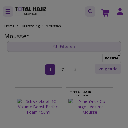
Home
Haarstyling
Moussen
Moussen
Filteren
Pagina
volgende
U
Pagina
Pagina
1
2
3
lees
momenteel
TOTALHAIR
EXCLUSIVE
pagina