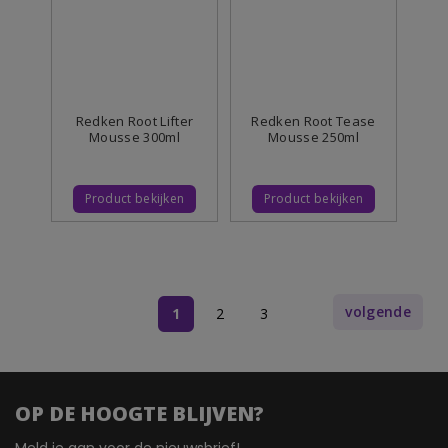
Redken Root Lifter
Redken Root Tease
Mousse 300ml
Mousse 250ml
Product bekijken
Product bekijken
Pagina
volgende
U
Pagina
Pagina
1
2
3
lees
momenteel
OP DE HOOGTE BLIJVEN?
pagina