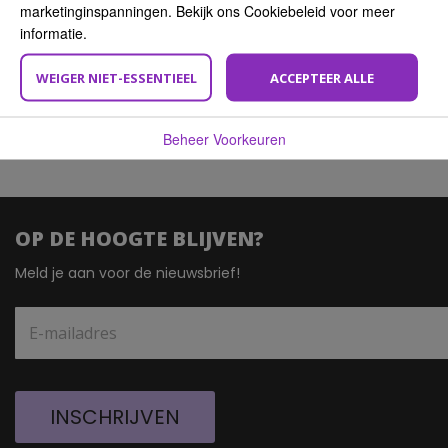
verwijderaar 80st.
marketinginspanningen. Bekijk ons Cookiebeleid voor meer
€ 13,65
€ 10,24
informatie.
Product bekijken
WEIGER NIET-ESSENTIEEL
ACCEPTEER ALLE
Beheer Voorkeuren
OP DE HOOGTE BLIJVEN?
Meld je aan voor de nieuwsbrief!
INSCHRIJVEN