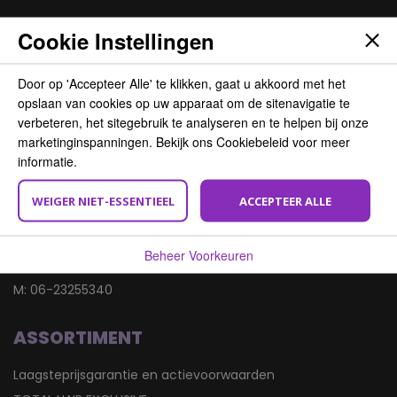
Cookie Instellingen
BEZOEK ONS
Total Hair Service BV
Door op 'Accepteer Alle' te klikken, gaat u akkoord met het
Wasaweg 11
opslaan van cookies op uw apparaat om de sitenavigatie te
verbeteren, het sitegebruik te analyseren en te helpen bij onze
9723 JD Groningen
marketinginspanningen. Bekijk ons Cookiebeleid voor meer
informatie.
VRAGEN? STEL ZE GERUST!
WEIGER NIET-ESSENTIEEL
ACCEPTEER ALLE
E:
info@totalhair.nl
Beheer Voorkeuren
T:
050 - 549 00 25
M:
06-23255340
ASSORTIMENT
Laagsteprijsgarantie en actievoorwaarden