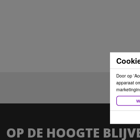
Cookie
Door op 'Ac
apparaat om 
marketingin
W
OP DE HOOGTE BLIJV
ASP Kitoko