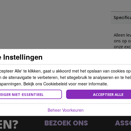
Specific
Alleen l
ons op o
onze exc
 Instellingen
cepteer Alle' te klikken, gaat u akkoord met het opslaan van cookies o
de sitenavigatie te verbeteren, het sitegebruik te analyseren en te he
spanningen. Bekijk ons Cookiebeleid voor meer informatie.
EIGER NIET-ESSENTIEEL
ACCEPTEER ALLE
Beheer Voorkeuren
EN?
BEZOEK ONS
ASS
 Expert Care Retail Intro Pack