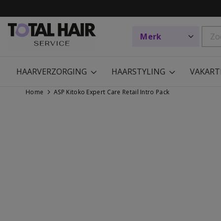
HAARVERZORGING
HAARSTYLING
VAKART
Home
ASP Kitoko Expert Care Retail Intro Pack
Ga
Ga
naar
naar
het
het
einde
begin
van
van
de
de
afbeeldingen-
afbeeldingen-
gallerij
gallerij