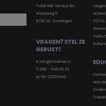
Total Hair Service BV
Laagst
Wasaweg 11
actie
9723 JD Groningen
TOTAL 
Showr
Vakkun
VRAGEN? STEL ZE
buiten
GERUST!
EDU
E:
info@totalhair.nl
T:
050 - 549 00 25
Cursu
M:
06-23255340
Noorde
Onder
Traine