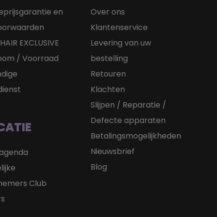
eprijsgarantie en
Over ons
voorwaarden
Klantenservice
HAIR EXCLUSIVE
Levering van uw
oom / Voorraad
bestelling
dige
Retouren
dienst
Klachten
Slijpen / Reparatie /
Defecte apparaten
CATIE
Betalingsmogelijkheden
Nieuwsbrief
sagenda
Blog
lijke
nemers Club
rs