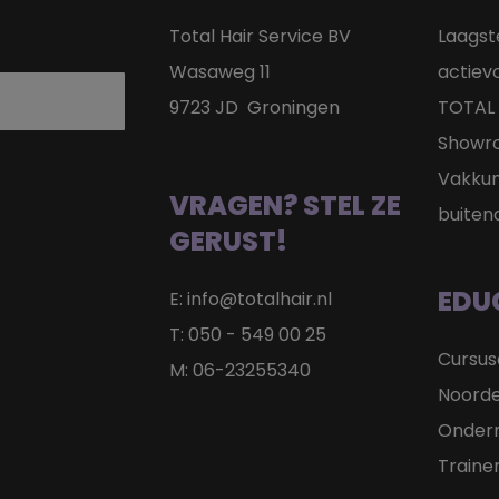
Total Hair Service BV
Laagst
Wasaweg 11
actie
9723 JD Groningen
TOTAL 
Showr
Vakkun
VRAGEN? STEL ZE
buiten
GERUST!
EDU
E:
info@totalhair.nl
T:
050 - 549 00 25
Cursu
M:
06-23255340
Noorde
Onder
Traine