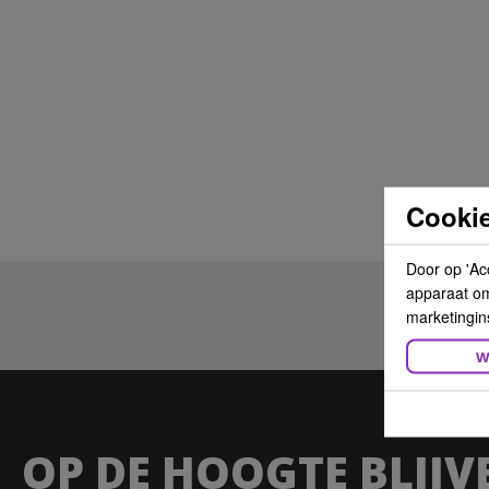
Cookie
Door op 'Ac
apparaat om 
marketingin
W
OP DE HOOGTE BLIJV
Biosilk Silk Therap