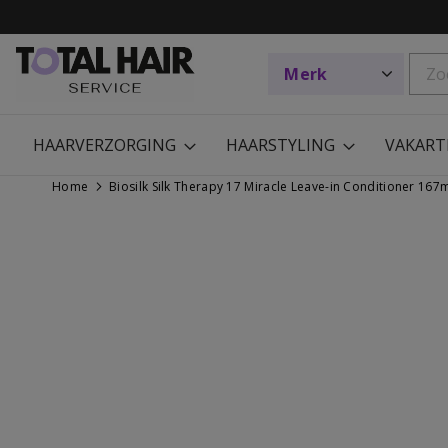
HAARVERZORGING
HAARSTYLING
VAKART
Home
Biosilk Silk Therapy 17 Miracle Leave-in Conditioner 167
Ga
Ga
naar
naar
het
het
einde
begin
van
van
de
de
afbeeldingen-
afbeeldingen-
gallerij
gallerij