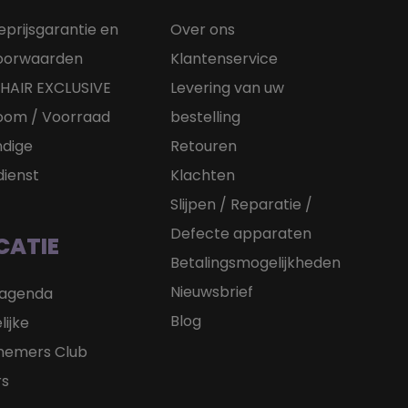
eprijsgarantie en
Over ons
voorwaarden
Klantenservice
HAIR EXCLUSIVE
Levering van uw
oom / Voorraad
bestelling
dige
Retouren
dienst
Klachten
Slijpen / Reparatie /
Defecte apparaten
CATIE
Betalingsmogelijkheden
Nieuwsbrief
sagenda
Blog
lijke
nemers Club
rs