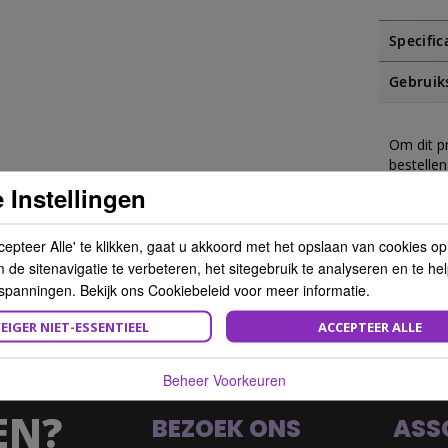
Specific
Gebruik
Om dit p
bestellen
 Instellingen
cepteer Alle' te klikken, gaat u akkoord met het opslaan van cookies o
de sitenavigatie te verbeteren, het sitegebruik te analyseren en te he
spanningen. Bekijk ons Cookiebeleid voor meer informatie.
EIGER NIET-ESSENTIEEL
ACCEPTEER ALLE
Beheer Voorkeuren
EN?
y 17 Miracle Leave-in Conditioner 167ml
BEZOEK ONS
ASS