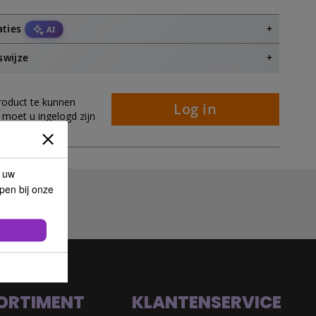
aties
AI
swijze
roduct te kunnen
Log in
 moet u ingelogd zijn
p uw
lpen bij onze
ORTIMENT
KLANTENSERVICE