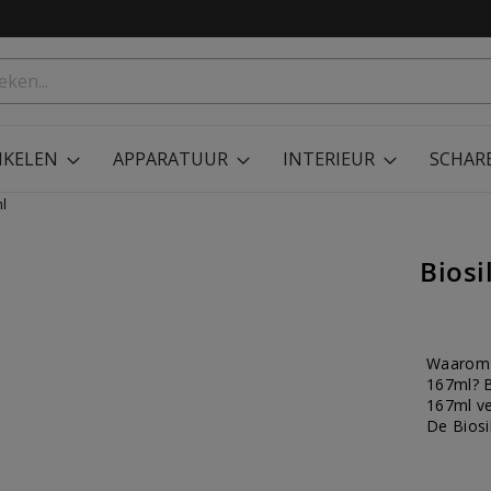
IKELEN
APPARATUUR
INTERIEUR
SCHAR
ml
Biosi
Waarom d
167ml? B
167ml ve
De Biosi