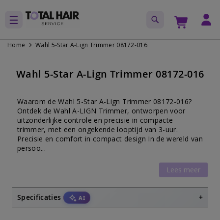
Home
Wahl 5-Star A-Lign Trimmer 08172-016
Ga
Ga
naar
naar
Wahl 5-Star A-Lign Trimmer 08172-016
het
het
einde
begin
van
van
Waarom de Wahl 5-Star A-Lign Trimmer 08172-016?
de
de
Ontdek de Wahl A-LIGN Trimmer, ontworpen voor
afbeeldingen-
afbeeldingen-
uitzonderlijke controle en precisie in compacte
trimmer, met een ongekende looptijd van 3-uur.
gallerij
gallerij
Precisie en comfort in compact design In de wereld van
persoo...
Lees meer
Specificaties
AI
Wahl 5-Star A-Lign Trimmer 08172-016