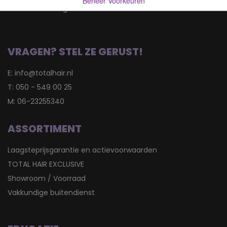
Beheer Voorkeuren
9723 JD Groningen
VRAGEN? STEL ZE GERUST!
E:
info@totalhair.nl
T:
050 - 549 00 25
M:
06-23255340
ASSORTIMENT
Laagsteprijsgarantie en actievoorwaarden
TOTAL HAIR EXCLUSIVE
Showroom / Voorraad
Vakkundige buitendienst