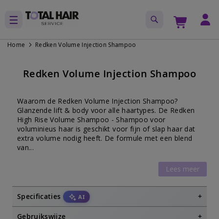
Home
Redken Volume Injection Shampoo
Ga
Ga
naar
naar
Redken Volume Injection Shampoo
het
het
einde
begin
van
van
Waarom de Redken Volume Injection Shampoo?
de
de
Glanzende lift & body voor alle haartypes. De Redken
afbeeldingen-
afbeeldingen-
High Rise Volume Shampoo - Shampoo voor
voluminieus haar is geschikt voor fijn of slap haar dat
gallerij
gallerij
extra volume nodig heeft. De formule met een blend
van...
Lees meer
Specificaties
AI
Redken Volume Injection Shampoo
Gebruikswijze