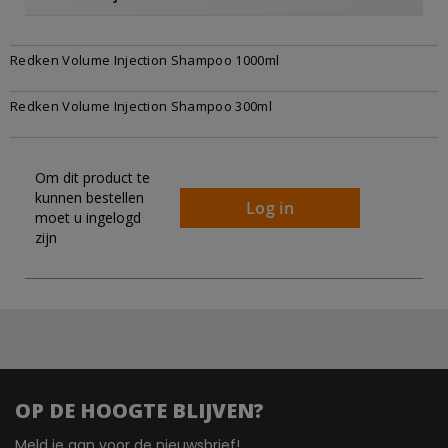
Gegroepeerde
Redken Volume Injection Shampoo 1000ml
productitems
Redken Volume Injection Shampoo 300ml
Om dit product te
kunnen bestellen
Log in
moet u ingelogd
zijn
OP DE HOOGTE BLIJVEN?
Meld je aan voor de nieuwsbrief!